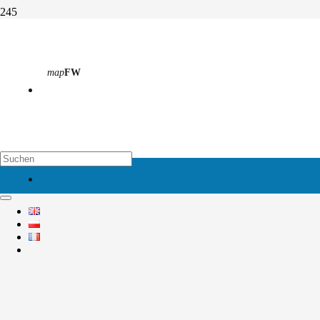
Palmblatt trifft ver.di und taz
map
FW
Start
Aktivitäten
Abteilung 1
Palmblatt trifft ver.di und taz
map
EH