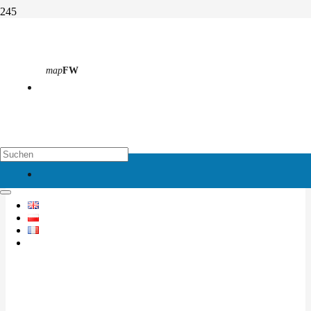
Informationen
map
FW
Start
Informationen
Sie befinden sich auf einer Archivseite, hier finden Sie alle Beiträge
zu dieser Kategorie.
map
EH