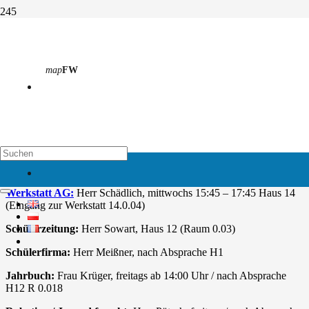
Arbeitsgemeinschaften
map
FW
Start
Arbeitsgemeinschaften
Eine vielseitige Schule zeichnet sich nicht nur durch ein gutes
Unterrichtsangebot aus.
Verschiedenste außerunterrichtliche, klassen- und
jahrgangsübergreifende Aktivitäten prägen unser schulisches Leben.
map
EH
Arbeitsgemeinschaften sind dabei ein wesentlicher Bestandteil.
Vielleicht ist ja auch was für dich dabei – wir freuen uns auf dich.
Werkstatt AG:
Herr Schädlich, mittwochs 15:45 – 17:45 Haus 14
(Eingang zur Werkstatt 14.0.04)
Schülerzeitung:
Herr Sowart, Haus 12 (Raum 0.03)
Schülerfirma:
Herr Meißner, nach Absprache H1
Jahrbuch:
Frau Krüger, freitags ab 14:00 Uhr / nach Absprache
H12 R 0.018