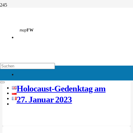
Geschichte
map
FW
Start
Geschichte
Sie befinden sich auf einer Archivseite, hier finden Sie alle Beiträge
zu dieser Kategorie.
map
EH
Holocaust-Gedenktag am
27. Januar 2023