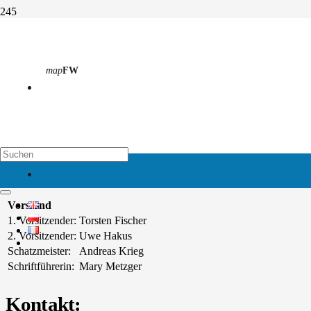
Förderverein
map
FW
Start
Förderverein
Vorstand und Mitglieder
map
EH
Wir stehen Ihnen gern mit näheren Informationen zur Verfügung.
Vorstand
1. Vorsitzender:
Torsten Fischer
2. Vorsitzender:
Uwe Hakus
Schatzmeister:
Andreas Krieg
Schriftführerin:
Mary Metzger
Kontakt: