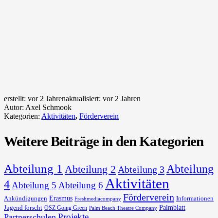
erstellt:
vor 2 Jahren
aktualisiert:
vor 2 Jahren
Autor:
Axel Schmook
Kategorien:
Aktivitäten
,
Förderverein
Weitere Beiträge in den Kategorien
Abteilung 1
Abteilung
Abteilung 2
Abteilung 3
Aktivitäten
4
Abteilung 5
Abteilung 6
Förderverein
Erasmus
Ankündigungen
Informationen
Freshmediacompany
Palmblatt
Jugend forscht
OSZ Going Green
Palm Beach Theatre Company
Projekte
Partnerschulen