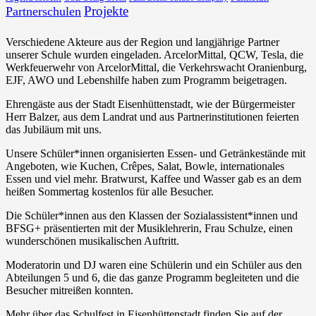
Projekte
Partnerschulen
Verschiedene Akteure aus der Region und langjährige Partner
unserer Schule wurden eingeladen. ArcelorMittal, QCW, Tesla, die
Werkfeuerwehr von ArcelorMittal, die Verkehrswacht Oranienburg,
EJF, AWO und Lebenshilfe haben zum Programm beigetragen.
Ehrengäste aus der Stadt Eisenhüttenstadt, wie der Bürgermeister
Herr Balzer, aus dem Landrat und aus Partnerinstitutionen feierten
das Jubiläum mit uns.
Unsere Schüler*innen organisierten Essen- und Getränkestände mit
Angeboten, wie Kuchen, Crêpes, Salat, Bowle, internationales
Essen und viel mehr. Bratwurst, Kaffee und Wasser gab es an dem
heißen Sommertag kostenlos für alle Besucher.
Die Schüler*innen aus den Klassen der Sozialassistent*innen und
BFSG+ präsentierten mit der Musiklehrerin, Frau Schulze, einen
wunderschönen musikalischen Auftritt.
Moderatorin und DJ waren eine Schülerin und ein Schüler aus den
Abteilungen 5 und 6, die das ganze Programm begleiteten und die
Besucher mitreißen konnten.
Mehr über das Schulfest in Eisenhüttenstadt finden Sie auf der