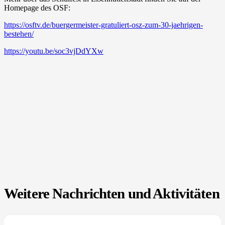
Homepage des OSF:
https://osftv.de/buergermeister-gratuliert-osz-zum-30-jaehrigen-
bestehen/
https://youtu.be/soc3vjDdYXw
Weitere Nachrichten und Aktivitäten