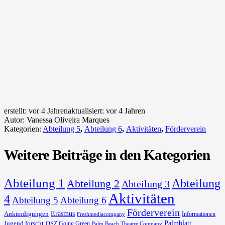
erstellt:
vor 4 Jahren
aktualisiert:
vor 4 Jahren
Autor:
Vanessa Oliveira Marques
Kategorien:
Abteilung 5
,
Abteilung 6
,
Aktivitäten
,
Förderverein
Weitere Beiträge in den Kategorien
Abteilung 1
Abteilung
Abteilung 2
Abteilung 3
Aktivitäten
4
Abteilung 5
Abteilung 6
Förderverein
Erasmus
Ankündigungen
Informationen
Freshmediacompany
Palmblatt
Jugend forscht
OSZ Going Green
Palm Beach Theatre Company