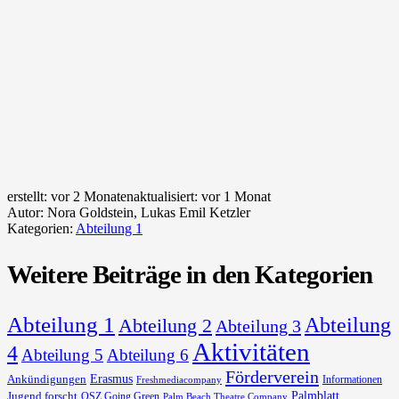
erstellt:
vor 2 Monaten
aktualisiert:
vor 1 Monat
Autor:
Nora Goldstein, Lukas Emil Ketzler
Kategorien:
Abteilung 1
Weitere Beiträge in den Kategorien
Abteilung 1
Abteilung
Abteilung 2
Abteilung 3
Aktivitäten
4
Abteilung 5
Abteilung 6
Förderverein
Erasmus
Ankündigungen
Informationen
Freshmediacompany
Palmblatt
Jugend forscht
OSZ Going Green
Palm Beach Theatre Company