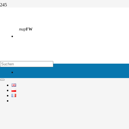
Messe der sozialen Berufe
map
FW
Start
Aktivitäten
Abteilung 6
Messe der sozialen Berufe
map
EH