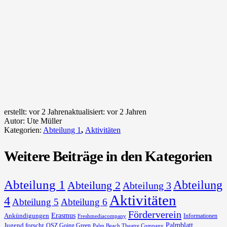
erstellt:
vor 2 Jahren
aktualisiert:
vor 2 Jahren
Autor:
Ute Müller
Kategorien:
Abteilung 1
,
Aktivitäten
Weitere Beiträge in den Kategorien
Abteilung 1
Abteilung
Abteilung 2
Abteilung 3
Aktivitäten
4
Abteilung 5
Abteilung 6
Förderverein
Erasmus
Ankündigungen
Informationen
Freshmediacompany
Palmblatt
Jugend forscht
OSZ Going Green
Palm Beach Theatre Company