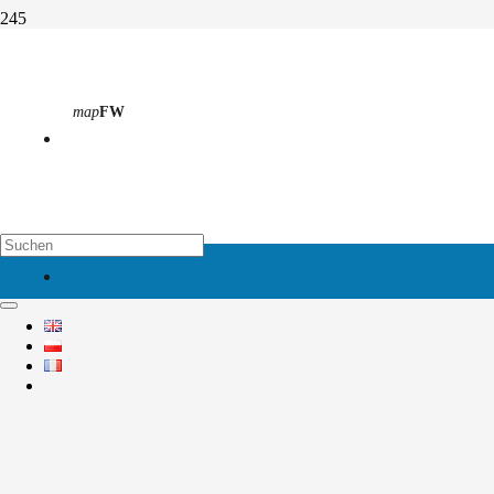
In der Weihnachtsbäckerei …
map
FW
Start
Aktivitäten
Abteilung 4
In der Weihnachtsbäckerei …
map
EH