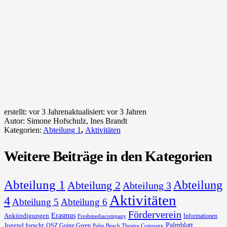
erstellt:
vor 3 Jahren
aktualisiert:
vor 3 Jahren
Autor:
Simone Hofschulz, Ines Brandt
Kategorien:
Abteilung 1
,
Aktivitäten
Weitere Beiträge in den Kategorien
Abteilung 1
Abteilung
Abteilung 2
Abteilung 3
Aktivitäten
4
Abteilung 5
Abteilung 6
Förderverein
Erasmus
Ankündigungen
Informationen
Freshmediacompany
Palmblatt
Jugend forscht
OSZ Going Green
Palm Beach Theatre Company