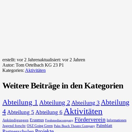
erstellt:
vor 2 Jahren
aktualisiert:
vor 2 Jahren
Autor:
Tom Ortelbach KG 23 P1
Kategorien:
Aktivitäten
Weitere Beiträge in den Kategorien
Abteilung 1
Abteilung
Abteilung 2
Abteilung 3
Aktivitäten
4
Abteilung 5
Abteilung 6
Förderverein
Erasmus
Ankündigungen
Informationen
Freshmediacompany
Palmblatt
Jugend forscht
OSZ Going Green
Palm Beach Theatre Company
Projekte
Partnerschulen