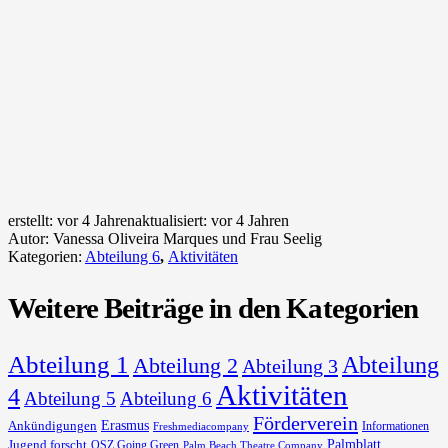
erstellt:
vor 4 Jahren
aktualisiert:
vor 4 Jahren
Autor:
Vanessa Oliveira Marques und Frau Seelig
Kategorien:
Abteilung 6
,
Aktivitäten
Weitere Beiträge in den Kategorien
Abteilung 1
Abteilung
Abteilung 2
Abteilung 3
Aktivitäten
4
Abteilung 5
Abteilung 6
Förderverein
Erasmus
Ankündigungen
Informationen
Freshmediacompany
Palmblatt
Jugend forscht
OSZ Going Green
Palm Beach Theatre Company