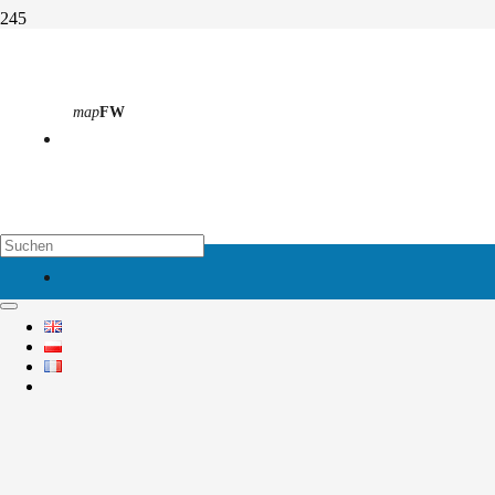
Kooperation mit China
map
FW
Start
Aktivitäten
Kooperation mit China
map
EH