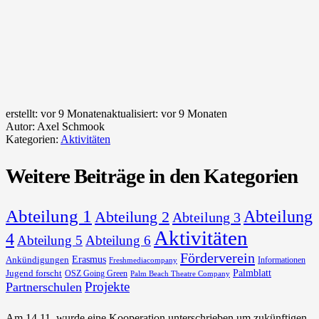
erstellt:
vor 9 Monaten
aktualisiert:
vor 9 Monaten
Autor:
Axel Schmook
Kategorien:
Aktivitäten
Weitere Beiträge in den Kategorien
Abteilung 1
Abteilung
Abteilung 2
Abteilung 3
Aktivitäten
4
Abteilung 5
Abteilung 6
Förderverein
Erasmus
Ankündigungen
Informationen
Freshmediacompany
Palmblatt
Jugend forscht
OSZ Going Green
Palm Beach Theatre Company
Projekte
Partnerschulen
Am 14.11. wurde eine Kooperation unterschrieben um zukünftigen