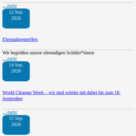
…mehr
12 Sep.
2026
Ehemaligentreffen
Wir begrüßen unsere ehemaligen Schüler*innen
…mehr
14 Sep.
2026
World Cleanup Week – wir sind wieder mit dabei bis zum 18.
September
…mehr
15 Sep.
2026