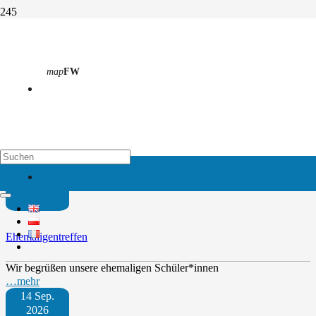
Sommerferien bis 21.08.
map
FW
Start
Anstehende Termine
Sommerferien bis 21.08.
Weitere Termine
map
EH
12 Sep.
2026
Ehemaligentreffen
Wir begrüßen unsere ehemaligen Schüler*innen
…mehr
14 Sep.
2026