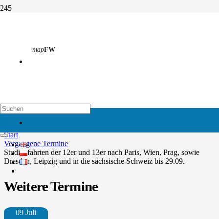
Studienfahrten der 12er und
13er nach Paris, Wien, Prag,
map
FW
sowie Dresden, Leipzig und in
die sächsische Schweiz bis
29.09.
map
EH
Start
Vergangene Termine
Studienfahrten der 12er und 13er nach Paris, Wien, Prag, sowie
Dresden, Leipzig und in die sächsische Schweiz bis 29.09.
Weitere Termine
09 Juli