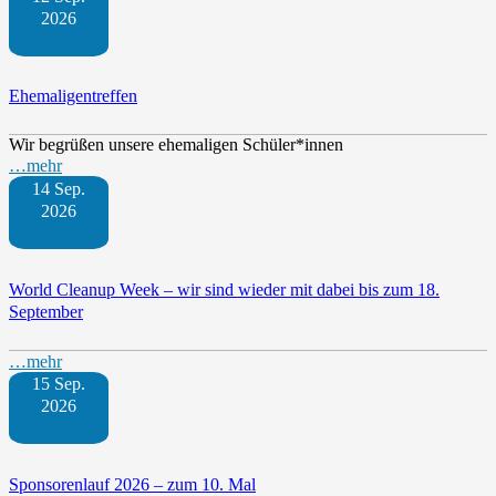
2026
Ehemaligentreffen
Wir begrüßen unsere ehemaligen Schüler*innen
…mehr
14 Sep.
2026
World Cleanup Week – wir sind wieder mit dabei bis zum 18.
September
…mehr
15 Sep.
2026
Sponsorenlauf 2026 – zum 10. Mal