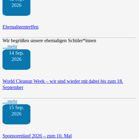
2026
Ehemaligentreffen
Wir begrüßen unsere ehemaligen Schüler*innen
…mehr
14 Sep.
2026
World Cleanup Week – wir sind wieder mit dabei bis zum 18.
September
…mehr
15 Sep.
2026
Sponsorenlauf 2026 – zum 10. Mal