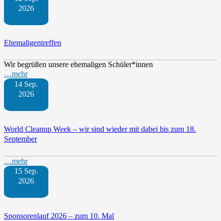
2026
Ehemaligentreffen
Wir begrüßen unsere ehemaligen Schüler*innen
…mehr
14 Sep.
2026
World Cleanup Week – wir sind wieder mit dabei bis zum 18.
September
…mehr
15 Sep.
2026
Sponsorenlauf 2026 – zum 10. Mal