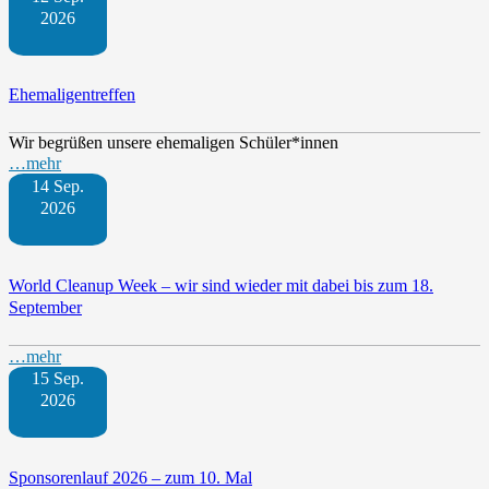
2026
Ehemaligentreffen
Wir begrüßen unsere ehemaligen Schüler*innen
…mehr
14 Sep.
2026
World Cleanup Week – wir sind wieder mit dabei bis zum 18.
September
…mehr
15 Sep.
2026
Sponsorenlauf 2026 – zum 10. Mal