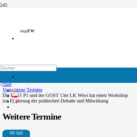
Die IK 21 P1 und der GOST
13er LK Wiwi hat einen
map
FW
Workshop zur Förderung der
politischen Debatte und
Mitwirkung
map
EH
Start
Vergangene Termine
Die IK 21 P1 und der GOST 13er LK Wiwi hat einen Workshop
zur Förderung der politischen Debatte und Mitwirkung
Weitere Termine
09 Juli