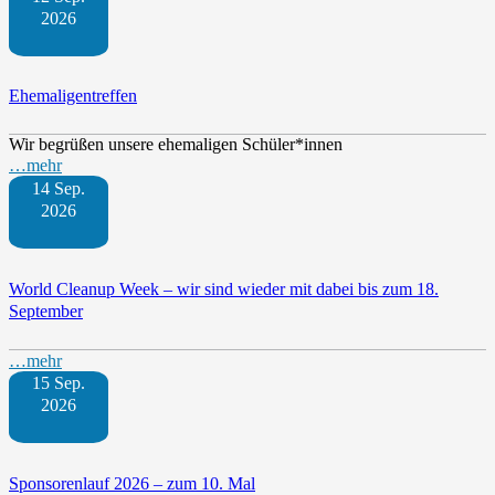
2026
Ehemaligentreffen
Wir begrüßen unsere ehemaligen Schüler*innen
…mehr
14 Sep.
2026
World Cleanup Week – wir sind wieder mit dabei bis zum 18.
September
…mehr
15 Sep.
2026
Sponsorenlauf 2026 – zum 10. Mal