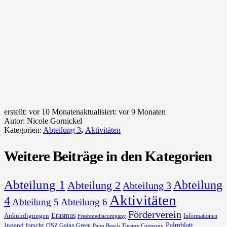
erstellt:
vor 10 Monaten
aktualisiert:
vor 9 Monaten
Autor:
Nicole Gornickel
Kategorien:
Abteilung 3
,
Aktivitäten
Weitere Beiträge in den Kategorien
Abteilung 1
Abteilung
Abteilung 2
Abteilung 3
Aktivitäten
4
Abteilung 5
Abteilung 6
Förderverein
Erasmus
Ankündigungen
Informationen
Freshmediacompany
Palmblatt
Jugend forscht
OSZ Going Green
Palm Beach Theatre Company