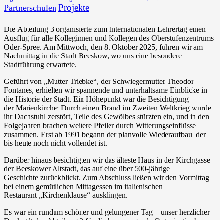
Projekte
Partnerschulen
Die Abteilung 3 organisierte zum Internationalen Lehrertag einen
Ausflug für alle Kolleginnen und Kollegen des Oberstufenzentrums
Oder-Spree. Am Mittwoch, den 8. Oktober 2025, fuhren wir am
Nachmittag in die Stadt Beeskow, wo uns eine besondere
Stadtführung erwartete.
Geführt von „Mutter Triebke“, der Schwiegermutter Theodor
Fontanes, erhielten wir spannende und unterhaltsame Einblicke in
die Historie der Stadt. Ein Höhepunkt war die Besichtigung
der Marienkirche: Durch einen Brand im Zweiten Weltkrieg wurde
ihr Dachstuhl zerstört, Teile des Gewölbes stürzten ein, und in den
Folgejahren brachen weitere Pfeiler durch Witterungseinflüsse
zusammen. Erst ab 1991 begann der planvolle Wiederaufbau, der
bis heute noch nicht vollendet ist.
Darüber hinaus besichtigten wir das älteste Haus in der Kirchgasse
der Beeskower Altstadt, das auf eine über 500-jährige
Geschichte zurückblickt. Zum Abschluss ließen wir den Vormittag
bei einem gemütlichen Mittagessen im italienischen
Restaurant „Kirchenklause“ ausklingen.
Es war ein rundum schöner und gelungener Tag – unser herzlicher