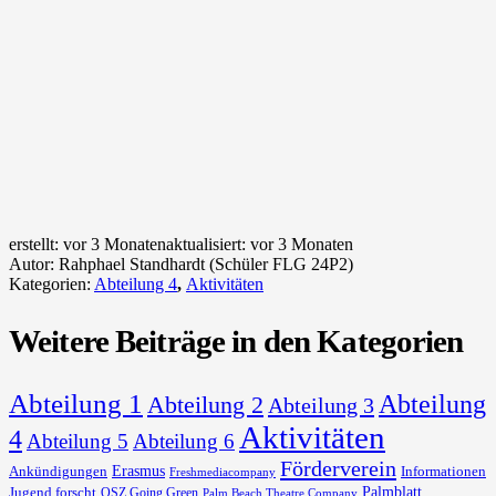
erstellt:
vor 3 Monaten
aktualisiert:
vor 3 Monaten
Autor:
Rahphael Standhardt (Schüler FLG 24P2)
Kategorien:
Abteilung 4
,
Aktivitäten
Weitere Beiträge in den Kategorien
Abteilung 1
Abteilung
Abteilung 2
Abteilung 3
Aktivitäten
4
Abteilung 5
Abteilung 6
Förderverein
Erasmus
Ankündigungen
Informationen
Freshmediacompany
Palmblatt
Jugend forscht
OSZ Going Green
Palm Beach Theatre Company