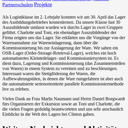
Projekte
Partnerschulen
Als Logistiklasse im 2. Lehrjahr konnten wir am 30. April das Lager
des Ausbildungsbetriebes kennenlernen. Da unsere Klasse fast 30
Auszubildende umfasst wurden wir durchs Lager in zwei Gruppen
geführt. Charlotte und Toni, ein ehemaliger Auszubildender der
Firma zeigten uns das Lager. Sie erklärten uns die Vorgänge von der
Warenannahme zur Wareneinlagerung, dann über die
Kommissionierung bis zur Auslagerung der Ware. Wir sahen ein
OSR-Lager (Order-Storage-Retrieval-Lager), welches ein hoch
automatisiertes Kleinteilelager- und Kommissioniersystem ist. Es
dient dazu, Lagerung und Kommissionierung (das Zusammenstellen
von Waren) in einem System zu vereinen und zu beschleunigen.
Interessant waren die Stetigföderung der Waren, die
Aufbewahrungstüten, in denen die Ware rumgefahren ist aber auch
die automatisierte serienorientierte parallele Kommissioniermethode
live zu erleben.
Vielen Dank an Frau Marlis Naumann und Herrn Daniel Borgwardt
fürs Organisieren der Exkursion sowie an Toni und Charlotte, die
die vielen Fragen geduldig beantworteten und uns sehr anschaulich
Einblicke in die Welt des Lagers bei Clinton gaben.