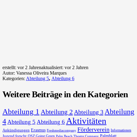
erstellt:
vor 2 Jahren
aktualisiert:
vor 2 Jahren
Autor:
Vanessa Oliveira Marques
Kategorien:
Abteilung 5
,
Abteilung 6
Weitere Beiträge in den Kategorien
Abteilung 1
Abteilung
Abteilung 2
Abteilung 3
Aktivitäten
4
Abteilung 5
Abteilung 6
Förderverein
Erasmus
Ankündigungen
Informationen
Freshmediacompany
Palmblatt
Jugend forscht
OSZ Going Green
Palm Beach Theatre Company