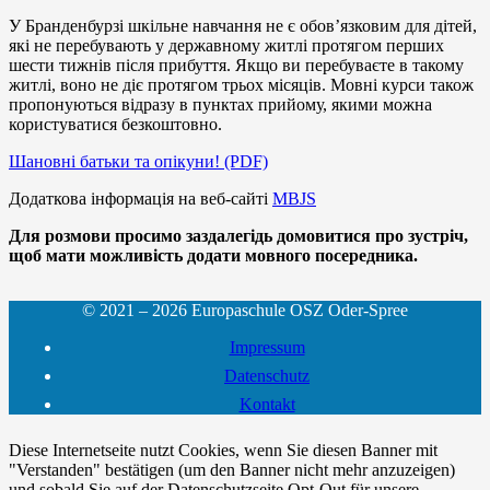
У Бранденбурзі шкільне навчання не є обов’язковим для дітей,
які не перебувають у державному житлі протягом перших
шести тижнів після прибуття. Якщо ви перебуваєте в такому
житлі, воно не діє протягом трьох місяців. Мовні курси також
пропонуються відразу в пунктах прийому, якими можна
користуватися безкоштовно.
Шановні батьки та опікуни! (PDF)
Додаткова інформація на веб-сайті
MBJS
Для розмови просимо заздалегідь домовитися про зустріч,
щоб мати можливість додати мовного посередника.
© 2021 – 2026 Europaschule OSZ Oder-Spree
Impressum
Datenschutz
Kontakt
Diese Internetseite nutzt Cookies, wenn Sie diesen Banner mit
"Verstanden" bestätigen (um den Banner nicht mehr anzuzeigen)
und sobald Sie auf der Datenschutzseite Opt-Out für unsere