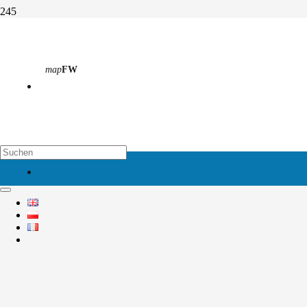
Ukraine aktuell
map
FW
Start
Informationen
Ukraine aktuell
map
EH