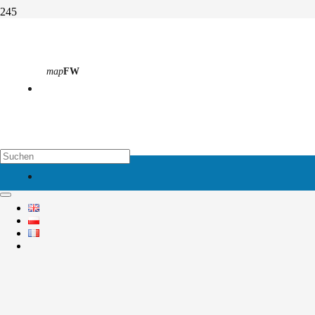
ADAC Verkehrswelt
map
FW
Start
Aktivitäten
ADAC Verkehrswelt
map
EH