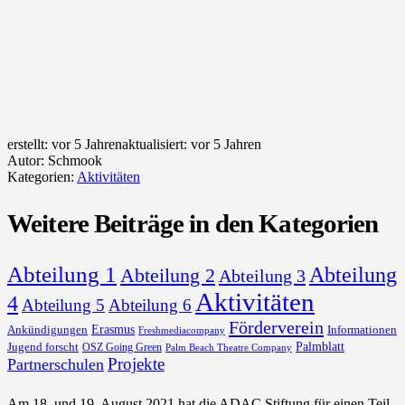
erstellt:
vor 5 Jahren
aktualisiert:
vor 5 Jahren
Autor:
Schmook
Kategorien:
Aktivitäten
Weitere Beiträge in den Kategorien
Abteilung 1
Abteilung
Abteilung 2
Abteilung 3
Aktivitäten
4
Abteilung 5
Abteilung 6
Förderverein
Erasmus
Ankündigungen
Informationen
Freshmediacompany
Palmblatt
Jugend forscht
OSZ Going Green
Palm Beach Theatre Company
Projekte
Partnerschulen
Am 18. und 19. August 2021 hat die ADAC Stiftung für einen Teil