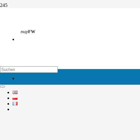
Gelebte Schulpartnerschaft
map
FW
Start
Aktivitäten
Abteilung 1
Gelebte Schulpartnerschaft
map
EH