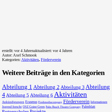
erstellt:
vor 4 Jahren
aktualisiert:
vor 4 Jahren
Autor:
Axel Schmook
Kategorien:
Aktivitäten
,
Förderverein
Weitere Beiträge in den Kategorien
Abteilung 1
Abteilung
Abteilung 2
Abteilung 3
Aktivitäten
4
Abteilung 5
Abteilung 6
Förderverein
Erasmus
Ankündigungen
Informationen
Freshmediacompany
Palmblatt
Jugend forscht
OSZ Going Green
Palm Beach Theatre Company
Projekte
Partnerschulen