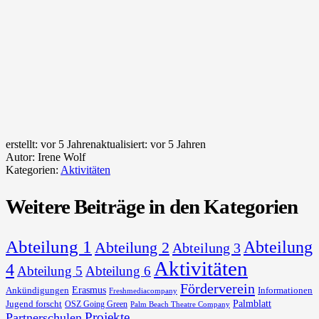
erstellt:
vor 5 Jahren
aktualisiert:
vor 5 Jahren
Autor:
Irene Wolf
Kategorien:
Aktivitäten
Weitere Beiträge in den Kategorien
Abteilung 1
Abteilung
Abteilung 2
Abteilung 3
Aktivitäten
4
Abteilung 5
Abteilung 6
Förderverein
Erasmus
Ankündigungen
Informationen
Freshmediacompany
Palmblatt
Jugend forscht
OSZ Going Green
Palm Beach Theatre Company
Projekte
Partnerschulen