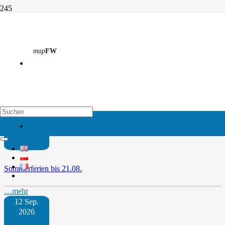
Herbstferien bis 31.10.
map
FW
Start
Vergangene Termine
Herbstferien bis 31.10.
Weitere Termine
map
EH
09 Juli
2026
Sommerferien bis 21.08.
…mehr
12 Sep.
2026