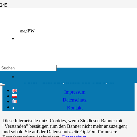
Externe Inhaltsverwaltung der
Internetseite (Weiterleitung)
map
FW
Start
Externe Inhaltsverwaltung der Internetseite (Weiterleitung)
Die Externe Inhaltsverwaltung der Internetseite ist unter folgendem
Link aufrufbar:
Externe Inhaltsverwaltung der Internetseite
map
EH
© 2021 – 2026 Europaschule OSZ Oder-Spree
Impressum
Datenschutz
Kontakt
Diese Internetseite nutzt Cookies, wenn Sie diesen Banner mit
"Verstanden" bestätigen (um den Banner nicht mehr anzuzeigen)
und sobald Sie auf der Datenschutzseite Opt-Out für unsere