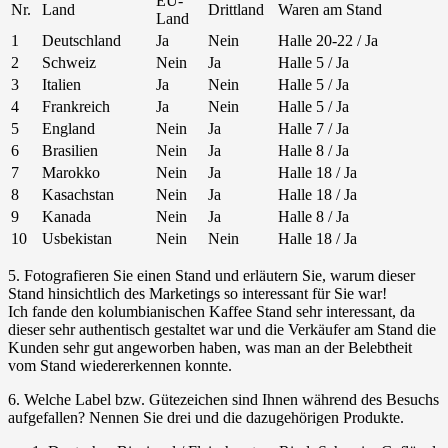
EU-
Nr.
Land
Drittland
Waren am Stand
Land
1
Deutschland
Ja
Nein
Halle 20-22 / Ja
2
Schweiz
Nein
Ja
Halle 5 / Ja
3
Italien
Ja
Nein
Halle 5 / Ja
4
Frankreich
Ja
Nein
Halle 5 / Ja
5
England
Nein
Ja
Halle 7 / Ja
6
Brasilien
Nein
Ja
Halle 8 / Ja
7
Marokko
Nein
Ja
Halle 18 / Ja
8
Kasachstan
Nein
Ja
Halle 18 / Ja
9
Kanada
Nein
Ja
Halle 8 / Ja
10
Usbekistan
Nein
Nein
Halle 18 / Ja
5. Fotografieren Sie einen Stand und erläutern Sie, warum dieser
Stand hinsichtlich des Marketings so interessant für Sie war!
Ich fande den kolumbianischen Kaffee Stand sehr interessant, da
dieser sehr authentisch gestaltet war und die Verkäufer am Stand die
Kunden sehr gut angeworben haben, was man an der Belebtheit
vom Stand wiedererkennen konnte.
6. Welche Label bzw. Gütezeichen sind Ihnen während des Besuchs
aufgefallen? Nennen Sie drei und die dazugehörigen Produkte.