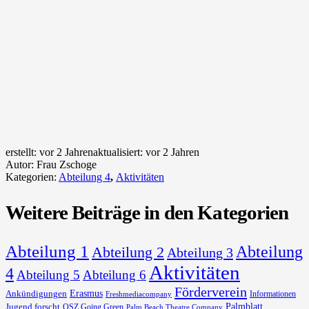
erstellt:
vor 2 Jahren
aktualisiert:
vor 2 Jahren
Autor:
Frau Zschoge
Kategorien:
Abteilung 4
,
Aktivitäten
Weitere Beiträge in den Kategorien
Abteilung 1
Abteilung
Abteilung 2
Abteilung 3
Aktivitäten
4
Abteilung 5
Abteilung 6
Förderverein
Erasmus
Ankündigungen
Informationen
Freshmediacompany
Palmblatt
Jugend forscht
OSZ Going Green
Palm Beach Theatre Company