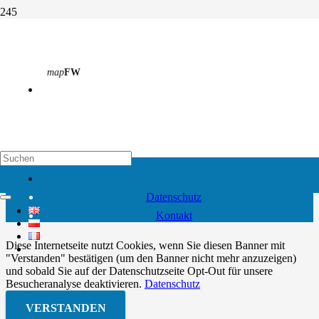
Fachpraktiker/-in für
Metallbau
map
FW
Start
Berufsschule
Fachpraktiker/-in für Metallbau
© 2021 – 2026 Europaschule OSZ Oder-Spree
map
EH
Impressum
Datenschutz
Kontakt
Diese Internetseite nutzt Cookies, wenn Sie diesen Banner mit
"Verstanden" bestätigen (um den Banner nicht mehr anzuzeigen)
und sobald Sie auf der Datenschutzseite Opt-Out für unsere
Besucheranalyse deaktivieren.
Datenschutz
VERSTANDEN