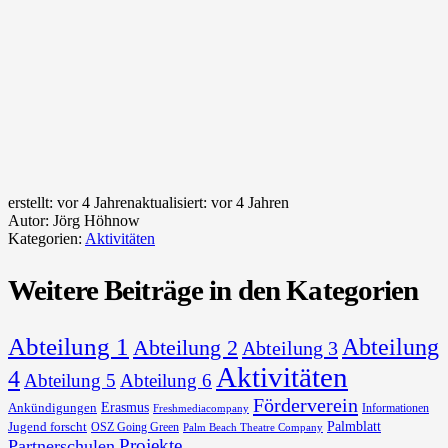
erstellt:
vor 4 Jahren
aktualisiert:
vor 4 Jahren
Autor:
Jörg Höhnow
Kategorien:
Aktivitäten
Weitere Beiträge in den Kategorien
Abteilung 1
Abteilung
Abteilung 2
Abteilung 3
Aktivitäten
4
Abteilung 5
Abteilung 6
Förderverein
Erasmus
Ankündigungen
Informationen
Freshmediacompany
Palmblatt
Jugend forscht
OSZ Going Green
Palm Beach Theatre Company
Projekte
Partnerschulen