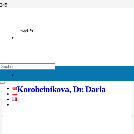
Kollegium
map
FW
Start
Kollegium
Sie befinden sich auf einer Archivseite, hier finden Sie alle Beiträge
zu dieser Kategorie.
map
EH
Korobeinikova, Dr. Daria