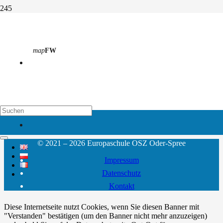
Sylvia Grams
map
FW
Start
Kontakt
Sylvia Grams
Schulsachbearbeiterin Sekretariat
Standort Fürstenwalde
sekretariat@osz-oder-spree.de
03361 • 3762–101
map
EH
© 2021 – 2026 Europaschule OSZ Oder-Spree
Impressum
Datenschutz
Kontakt
Diese Internetseite nutzt Cookies, wenn Sie diesen Banner mit
"Verstanden" bestätigen (um den Banner nicht mehr anzuzeigen)