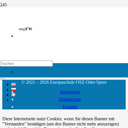
Dirk Kaslack
map
FW
Start
Schulleitung
Dirk Kaslack
Studiendirektor
Abteilung 5 Standortleiter - technische Berufe
abteilung-5@osz-oder-spree.de
03364 • 77257–12
map
EH
© 2021 – 2026 Europaschule OSZ Oder-Spree
Impressum
Datenschutz
Kontakt
Diese Internetseite nutzt Cookies, wenn Sie diesen Banner mit
"Verstanden" bestätigen (um den Banner nicht mehr anzuzeigen)