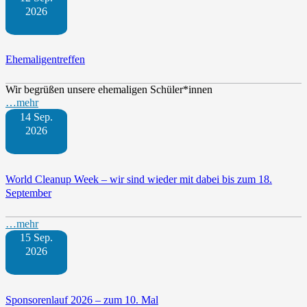
2026
Ehemaligentreffen
Wir begrüßen unsere ehemaligen Schüler*innen
…mehr
14 Sep.
2026
World Cleanup Week – wir sind wieder mit dabei bis zum 18.
September
…mehr
15 Sep.
2026
Sponsorenlauf 2026 – zum 10. Mal