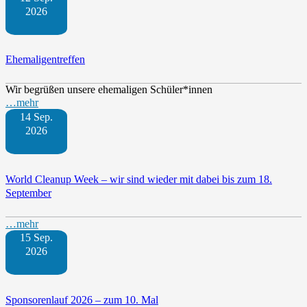
2026
Ehemaligentreffen
Wir begrüßen unsere ehemaligen Schüler*innen
…mehr
14 Sep.
2026
World Cleanup Week – wir sind wieder mit dabei bis zum 18.
September
…mehr
15 Sep.
2026
Sponsorenlauf 2026 – zum 10. Mal