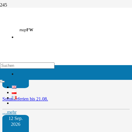
Die FLG 21 P2 besichtigt Tesla
map
FW
Start
Vergangene Termine
Die FLG 21 P2 besichtigt Tesla
Weitere Termine
map
EH
09 Juli
2026
Sommerferien bis 21.08.
…mehr
12 Sep.
2026