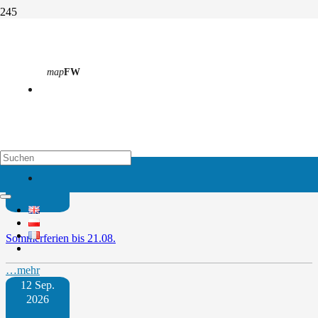
Sportfest
map
FW
Start
Vergangene Termine
Sportfest
Weitere Termine
map
EH
09 Juli
2026
Sommerferien bis 21.08.
…mehr
12 Sep.
2026