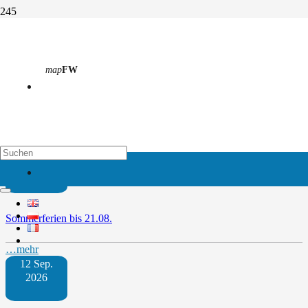
Campusfest 30 Jahre OSZ
map
FW
Start
Campusfest 30 Jahre OSZ
Weitere Termine
map
EH
09 Juli
2026
Sommerferien bis 21.08.
…mehr
12 Sep.
2026