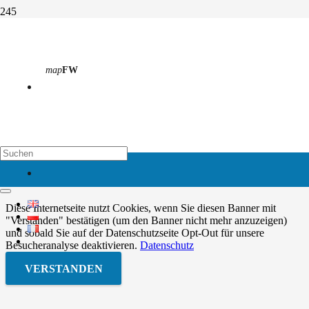
Industriemechaniker
map
FW
Start
Berufsschule
Industriemechaniker
© 2021 – 2026 Europaschule OSZ Oder-Spree
Impressum
map
EH
Datenschutz
Kontakt
Diese Internetseite nutzt Cookies, wenn Sie diesen Banner mit
"Verstanden" bestätigen (um den Banner nicht mehr anzuzeigen)
und sobald Sie auf der Datenschutzseite Opt-Out für unsere
Besucheranalyse deaktivieren.
Datenschutz
VERSTANDEN