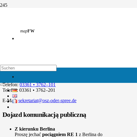
Podejście
map
FW
Strona główna
Podejście
Fürstenwalde
map
EH
Palmnicken 1
15517 Fürstenwalde/Spree
Telefon:
03361 • 3762–101
Telefax: 03361 • 3762–201
E-Mail:
sekretariat@osz-oder-spree.de
Dojazd komunikacją publiczną
Z kierunku Berlina
Proszę jechać
pociągniem RE 1
z Berlina do