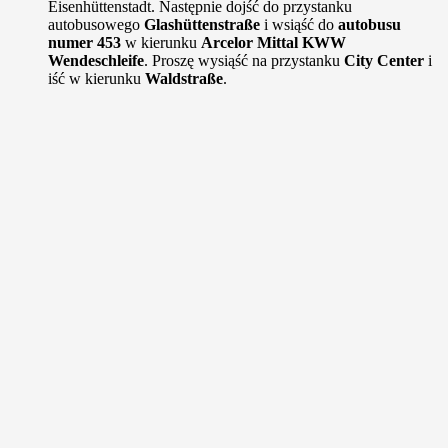
Eisenhüttenstadt. Następnie dojść do przystanku
autobusowego
Glashüttenstraße
i wsiąść do
autobusu
numer 453
w kierunku
Arcelor Mittal KWW
Wendeschleife
. Proszę wysiąść na przystanku
City Center
i
iść w kierunku
Waldstraße
.