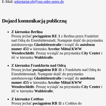
E-Mail:
sekretariat-eh@osz-oder-spree.de
Dojazd komunikacją publiczną
Z kierunku Berlina
Proszę jechać
pociągniem RE 1
z Berlina przez Frankfurt
nad Odrą do Eisenhüttenstadt. Następnie dojść do przystanku
autobusowego
Glashüttenstraße
i wsiąść do
autobusu
numer 453
w kierunku
Arcelor Mittal KWW
Wendeschleife
. Proszę wysiąść na przystanku
City Center
i
iść w kierunku
Waldstraße
.
Z kierunku Frankfurtu nad Odrą
Proszę jechać
pociągniem RB 11
z Frankfurtu nad Odrą do
Eisenhüttenstadt. Następnie dojść do przystanku
autobusowego
Glashüttenstraße
i wsiąść do
autobusu
numer 453
w kierunku
Arcelor Mittal KWW
Wendeschleife
. Proszę wysiąść na przystanku
City Center
i
iść w kierunku
Waldstraße
.
Z kierunku Cottbus
Proszę jechać
pociągniem RB 11
z Cottbus do