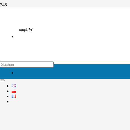
Tesla präsentiert sich am OSZ
map
FW
Start
Aktivitäten
Abteilung 2
Tesla präsentiert sich am OSZ
map
EH