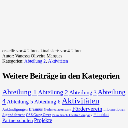
erstellt:
vor 4 Jahren
aktualisiert:
vor 4 Jahren
Autor:
Vanessa Oliveira Marques
Kategorien:
Abteilung 2
,
Aktivitäten
Weitere Beiträge in den Kategorien
Abteilung 1
Abteilung
Abteilung 2
Abteilung 3
Aktivitäten
4
Abteilung 5
Abteilung 6
Förderverein
Erasmus
Ankündigungen
Informationen
Freshmediacompany
Palmblatt
Jugend forscht
OSZ Going Green
Palm Beach Theatre Company
Projekte
Partnerschulen