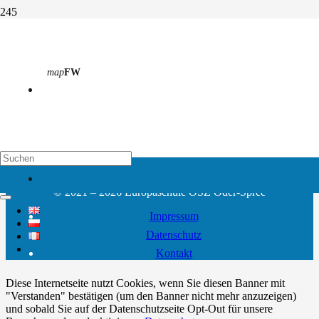
Hering, Rebecca
map
FW
Start
Kollegium
Abteilung 4
Hering, Rebecca
rebecca.hering@lk.brandenburg.de
03361 • 3762–130
map
EH
© 2021 – 2026 Europaschule OSZ Oder-Spree
Impressum
Datenschutz
Kontakt
Diese Internetseite nutzt Cookies, wenn Sie diesen Banner mit
"Verstanden" bestätigen (um den Banner nicht mehr anzuzeigen)
und sobald Sie auf der Datenschutzseite Opt-Out für unsere