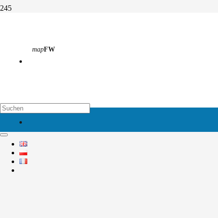
Luftpost aus Indien!
map
FW
Start
Aktivitäten
Abteilung 4
Luftpost aus Indien!
map
EH